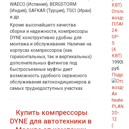
WAECO (Испания), BERGSTORM
(Индия), SAFKAR (Турция), TSCI (Иран)
Отопит
и др.
возду
ПЛАНАР
Кроме высочайшего качества
24-
сборки и надежности, компрессоры
GP-
DYNE
конструктивно удобны для
S
монтажа и обслуживания. Наличие на
(4
корпусах компрессоров (как
КВТ)
горизонтальных, так и вертикальных)
19900.0
дополнительных фитингов под
руб.
быстросъемные муфты дает
Подроб
возможность удобного сервисного
обслуживания автокондиционеров в
самых труднодоступных участках.
Купить компрессоры
DYNE для автотехники в