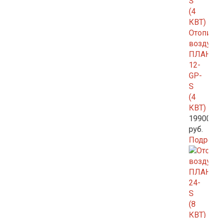
Отопит
возду
ПЛАНАР
12-
GP-
S
(4
КВТ)
19900.0
руб.
Подроб