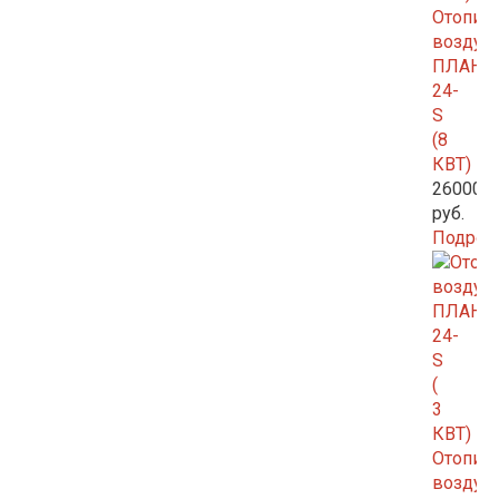
Отопит
возду
ПЛАНА
24-
S
(8
КВТ)
26000.0
руб.
Подроб
Отопит
возду