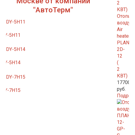
Москве от компании
"АвтоТерм"
Отопит
возду
Air
DY-5Н11
heater
PLANAR
2D-
12
(
DY-5Н14
2
КВТ)
17700.0
руб.
DY-7Н15
Подроб