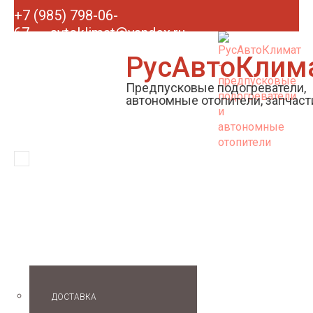
+7 (985) 798-06-
67
avtoklimat@yandex.ru
РусАвтоКлим
Предпусковые подогреватели,
автономные отопители, запчаст
О НАС
ДОСТАВКА